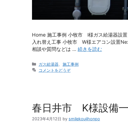
Home 施工事例 小牧市 I様ガス給湯器設置
入れ替え工事 小牧市 W様エアコン設置Next
相談や質問などは …
続きを読む
ガス給湯器
、
施工事例
コメントをどうぞ
春日井市 K様設備
2023年4月12日
by
smilekoujihonpo