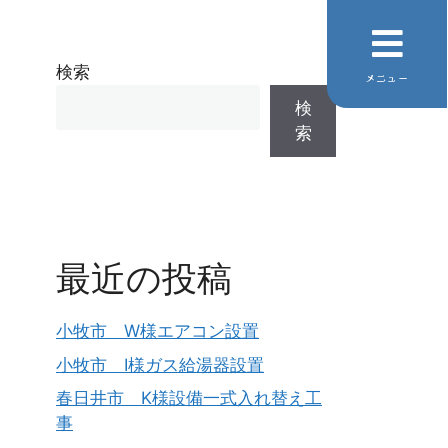
検索
メニュー
検
索
最近の投稿
小牧市 W様エアコン設置
小牧市 I様ガス給湯器設置
春日井市 K様設備一式入れ替え工
事