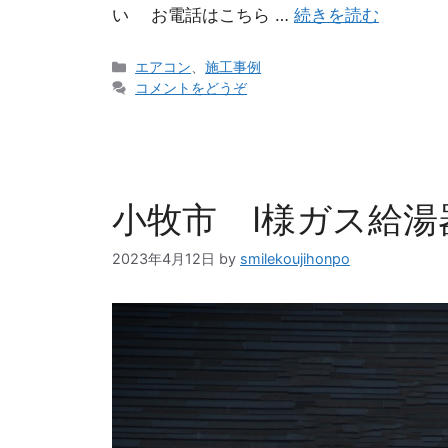
い お電話はこちら …
続きを読む
エアコン
、
施工事例
コメントをどうぞ
小牧市 I様ガス給湯
2023年4月12日
by
smilekoujihonpo